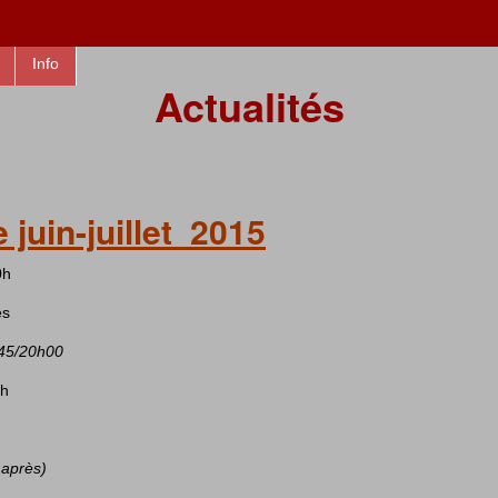
Info
Actualités
juin-juillet 2015
0h
es
/20h00
h
i après)