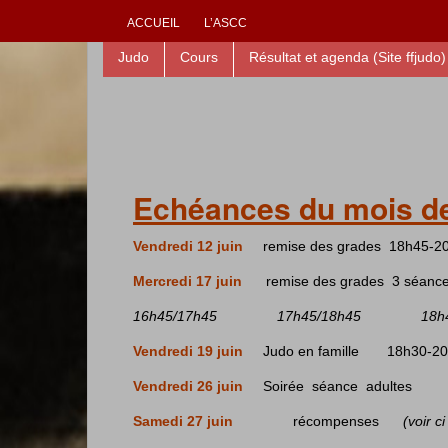
ACCUEIL
L’ASCC
Judo
Cours
Résultat et agenda (Site ffjudo)
Echéances du mois de 
Vendredi 12 juin
remise des grades 18h45-2
Mercredi 17 juin
remise des grades 3 séanc
16h45/17h45 17h45/18h45 18h45
Vendredi 19 juin
Judo en famille 18h30-20
Vendredi 26 juin
Soirée séance adultes
Samedi 27 juin
récompenses
(voir c