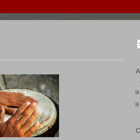
Sea
for:
A