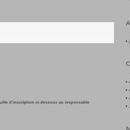
A
C
uille d’inscription ci-dessous au responsable