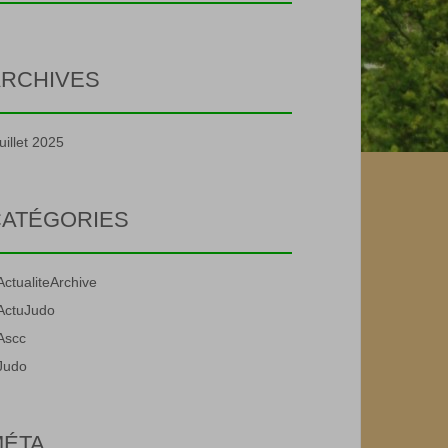
RCHIVES
juillet 2025
ATÉGORIES
ActualiteArchive
ActuJudo
Ascc
Judo
MÉTA