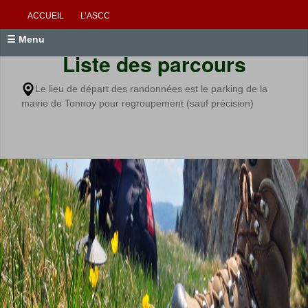
ACCUEIL
L’ASCC
☰ Menu
Liste des parcours
Le lieu de départ des randonnées est le parking de la
mairie de Tonnoy pour regroupement (sauf précision)