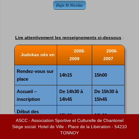
Dojo St Nicolas
Lire attentivement les renseignements ci-dessous
:
2008-
2006-
Judokas nés en
2009
2007
Rendez-vous sur
14h15
15h00
place
Accueil –
De 14h30 à
De 15h30 à
inscription
14h45
15h45
Début des
15h00
16h00
rencontres
ASCC - Association Sportive et Culturelle de Chantonel
Siège social: Hotel de Ville - Place de la Libération - 54210
Fin
TONNOY
16h30
17h45