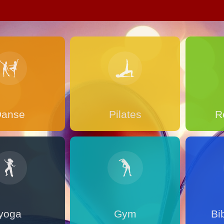
Danse
Pilates
R
yoga
Gym
Bi