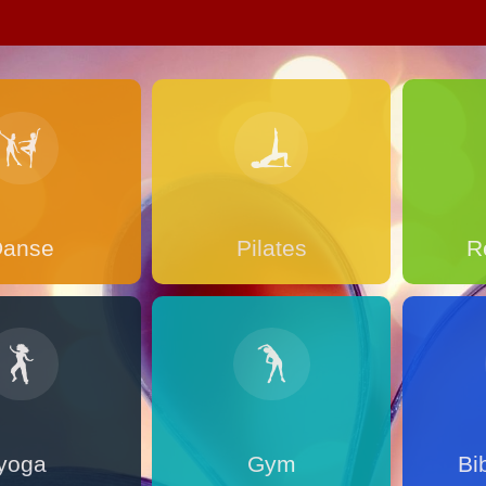
Danse
Pilates
R
yoga
Gym
Bi