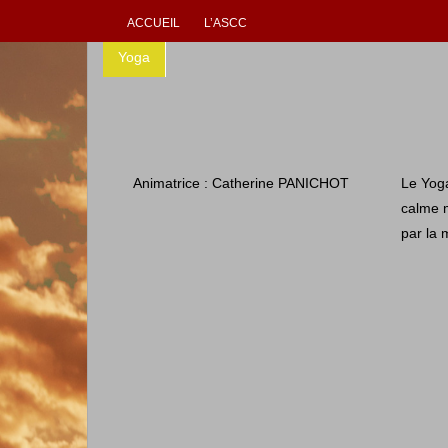
ACCUEIL
L’ASCC
Yoga
Animatrice : Catherine PANICHOT
Le Yoga
calme m
par la 